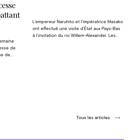
cesse
attant
L’empereur Naruhito et l’impératrice Masako
ont effectué une visite d’État aux Pays-Bas
à l’invitation du roi Willem-Alexander. Les
semaine
liens entre les deux cours sont très étroits
cesse de
et les souverains bataves avaient fait le
une de
déplacement à Tokyo pour l’investiture du
ional Three
fils aîné de l’empereur Akihito quand celui-ci
ant à gravir
était monté sur le trône du chrysanthème le
e Grande-
1er mai 2019.
se, le
Yr Wyddfa,
 de Galles.
Tous les articles