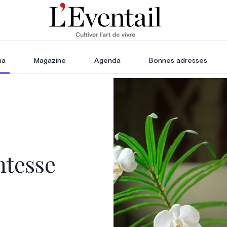
ha
Magazine
Agenda
Bonnes adresses
oration
Voyage, Évasion & Escapade
s
ssoires
in
mtesse