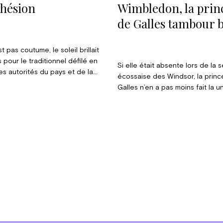
ohésion
Wimbledon, la prin
de Galles tambour b
t pas coutume, le soleil brillait
s pour le traditionnel défilé en
Si elle était absente lors de la 
s autorités du pays et de la
écossaise des Windsor, la prin
ale. Mais, comme chaque année,
Galles n’en a pas moins fait la 
ions officielles ont débuté la
l’actualité en s’attaquant au Nat
journée qui fut également
Peaks Challenge, un défi consist
 le discours du Roi.
les trois plus hauts sommets d
Bretagne : le Ben Nevis, en Écos
Scafell Pike, en Angleterre, et 
anciennement Snowdon, au Pays