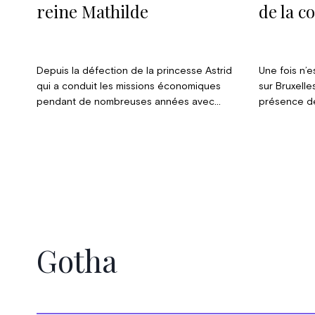
reine Mathilde
de la c
Depuis la défection de la princesse Astrid
Une fois n’es
qui a conduit les missions économiques
sur Bruxelle
pendant de nombreuses années avec
présence de
l’enthousiasme qu’on lui connait, c’est à la
famille roy
reine Mathilde que le roi Philippe a confié le
les célébrat
soin d’emmener ces expéditions si utiles
veille, une 
pour l’image de notre pays et souvent si
marquée par
productives au niveau partenariat. Ainsi, les
trois jours passés en Turquie ont abouti à
27 contrats et promesses de coopération,
preuves que la mission fut on ne peut plus
fructueuse et la présence royale n’est
Gotha
certes pas un hasard dans le déroulé des
opérations.