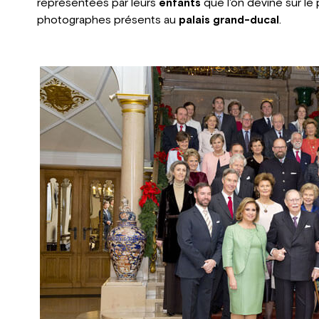
représentées par leurs
enfants
que l'on devine sur le 
photographes présents au
palais grand-ducal
.