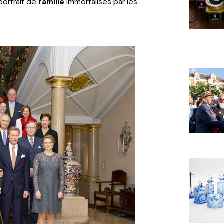
portrait de
famille
immortalisés par les