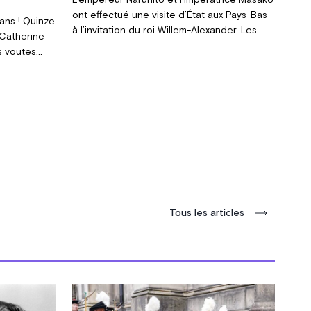
ont effectué une visite d’État aux Pays-Bas
ans ! Quinze
à l’invitation du roi Willem-Alexander. Les
 Catherine
liens entre les deux cours sont très étroits
s voutes
et les souverains bataves avaient fait le
es Noces de
déplacement à Tokyo pour l’investiture du
 tant fait
fils aîné de l’empereur Akihito quand celui-ci
était monté sur le trône du chrysanthème le
1er mai 2019.
Tous les articles