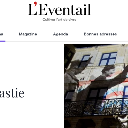
ha
Magazine
Agenda
Bonnes adresses
oration
Voyage, Évasion & Escapade
s
ssoires
in
astie