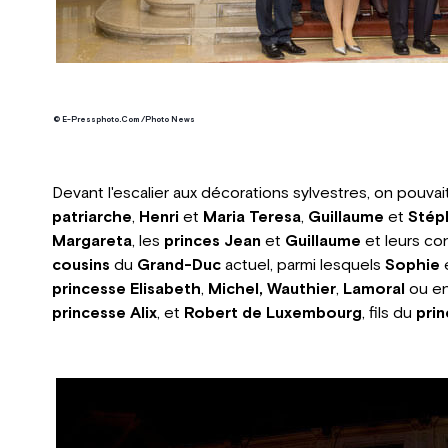
© E-Pressphoto.Com /Photo News
Devant l'escalier aux décorations sylvestres, on pouvai
patriarche
,
Henri
et
Maria Teresa
,
Guillaume
et
Stép
Margareta
, les
princes Jean
et
Guillaume
et leurs con
cousins
du
Grand-Duc
actuel, parmi lesquels
Sophie
princesse Elisabeth
,
Michel, Wauthier
,
Lamoral
ou e
princesse Alix
, et
Robert de Luxembourg
, fils du
prin