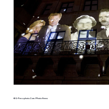
© E-Pressphoto.Com /Photo News