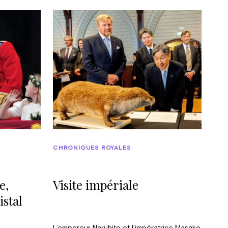
CHRONIQUES ROYALES
e,
Visite impériale
istal
L’empereur Naruhito et l’impératrice Masako