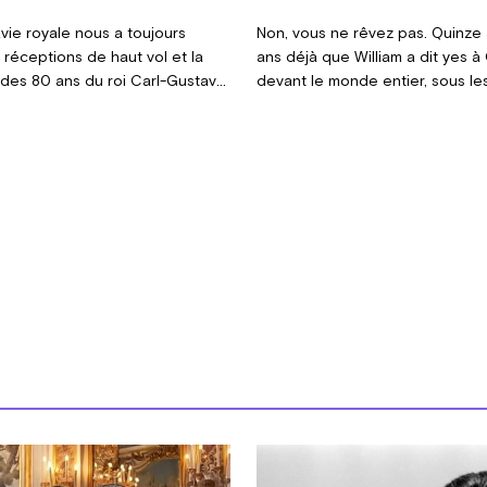
vie royale nous a toujours
Non, vous ne rêvez pas. Quinze 
réceptions de haut vol et la
ans déjà que William a dit yes à
 des 80 ans du roi Carl-Gustav
devant le monde entier, sous le
 exception.
ancestrales de Westminster. D
Cristal pour ce couple qui nous a
rêver. Et tant fait peur aussi.