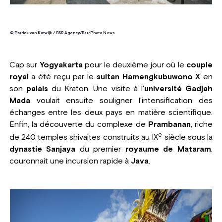
© Patrick van Katwijk / BSR Agency/Bsr/Photo News
Cap sur
Yogyakarta
pour le deuxième jour où le
couple
royal
a été reçu par le
sultan Hamengkubuwono X
en
son
palais
du Kraton. Une visite à l'
université Gadjah
Mada
voulait ensuite souligner l'intensification des
échanges entre les deux pays en matière scientifique.
Enfin, la découverte du complexe de
Prambanan
, riche
e
de 240 temples shivaites construits au IX
siècle sous la
dynastie Sanjaya
du premier
royaume de Mataram
,
couronnait une incursion rapide à
Java
.