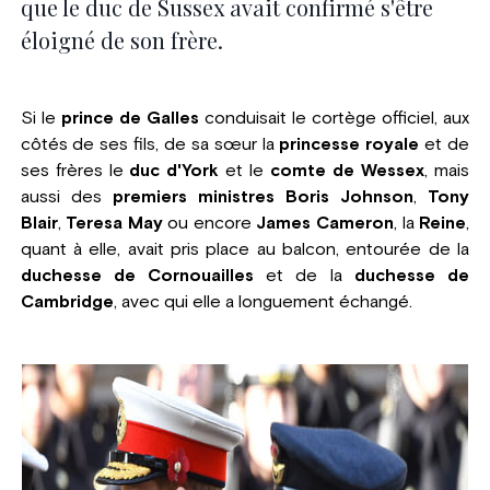
que le duc de Sussex avait confirmé s'être
éloigné de son frère.
Si le
prince de Galles
conduisait le cortège officiel, aux
côtés de ses fils, de sa sœur la
princesse royale
et de
ses frères le
duc d'York
et le
comte de Wessex
, mais
aussi des
premiers ministres Boris Johnson
,
Tony
Blair
,
Teresa May
ou encore
James Cameron
, la
Reine
,
quant à elle, avait pris place au balcon, entourée de la
duchesse de Cornouailles
et de la
duchesse de
Cambridge
, avec qui elle a longuement échangé.