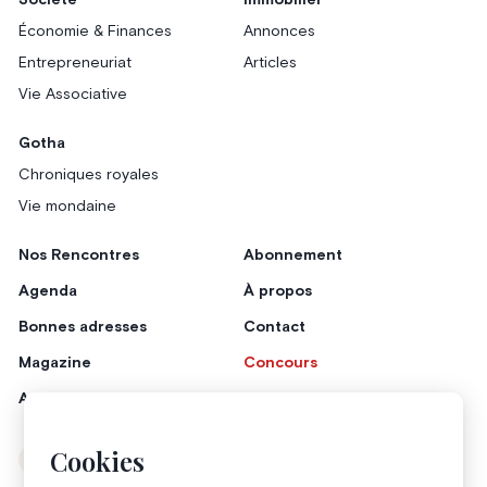
Société
Immobilier
Économie & Finances
Annonces
Entrepreneuriat
Articles
Vie Associative
Gotha
Chroniques royales
Vie mondaine
Nos Rencontres
Abonnement
Agenda
À propos
Bonnes adresses
Contact
Magazine
Concours
Annonceurs
Cookies
Instagram
Facebook