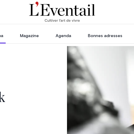
ha
Magazine
Agenda
Bonnes adresses
oration
Voyage, Évasion & Escapade
s
ssoires
in
k