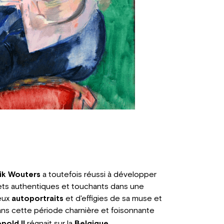
ik Wouters
a toutefois réussi à développer
jets authentiques et touchants dans une
eux
autoportraits
et d'effigies de sa muse et
ns cette période charnière et foisonnante
pold II
régnait sur la
Belgique
.