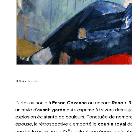
© Droits réservés
Parfois associé à
Ensor
,
Cézanne
ou encore
Renoir
,
R
un style d'
avant-garde
qui s'exprime à travers des su
explosion éclatante de couleurs. Ponctuée de nombr
épouse, la rétrospective a emporté le
couple royal
da
e
que fut le passage au XX
siècle, à une époque où
Léo