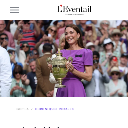
GOTHA
/
CHRONIQUES ROYALES