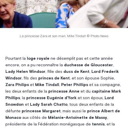
La princesse Zara et son mari, Mike Tindall © Photo News
Pourtant la
loge royale
ne désemplit pas et cette année
encore, on a pu reconnaître la
duchesse de Gloucester
,
Lady Helen Windsor
, fille des
ducs de Kent
,
Lord Frederik
Windsor
, fils des
princes de Kent
, et son épouse Sophie,
Zara Philips
et
Mike Tindall
,
Peter Phillips
et sa compagne,
les deux enfants de la
princesse Anne
et du
capitaine Mark
Phillips
, la
princesse Eugénie d’York
et son époux,
Lord
Snowdon
et
Lady Sarah Chatto
, tous deux enfants de la
défunte
princesse Margaret
, mais aussi le
prince Albert de
Monaco
aux côtés de
Mélanie-Antoinette de Massy
,
présidente de la Fédération monégasque de
tennis
, et la