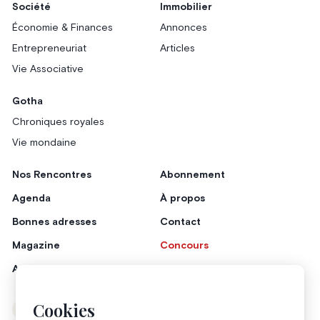
Société
Immobilier
Économie & Finances
Annonces
Entrepreneuriat
Articles
Vie Associative
Gotha
Chroniques royales
Vie mondaine
Nos Rencontres
Abonnement
Agenda
À propos
Bonnes adresses
Contact
Magazine
Concours
Annonceurs
Cookies
Instagram
Facebook