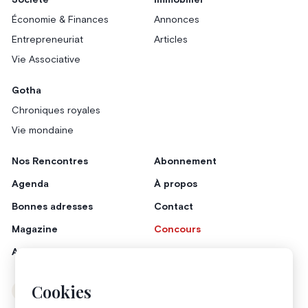
Société
Immobilier
Économie & Finances
Annonces
Entrepreneuriat
Articles
Vie Associative
Gotha
Chroniques royales
Vie mondaine
Nos Rencontres
Abonnement
Agenda
À propos
Bonnes adresses
Contact
Magazine
Concours
Annonceurs
Cookies
Instagram
Facebook