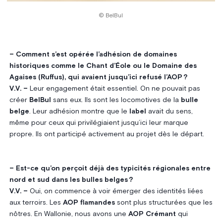
© BelBul
– Comment s’est opérée l’adhésion de domaines
historiques comme le Chant d’Éole ou le Domaine des
Agaises (Ruffus), qui avaient jusqu’ici refusé l’AOP ?
V.V. –
Leur engagement était essentiel. On ne pouvait pas
créer
BelBul
sans eux. Ils sont les locomotives de la
bulle
belge
. Leur adhésion montre que le
label
avait du sens,
même pour ceux qui privilégiaient jusqu’ici leur marque
propre. Ils ont participé activement au projet dès le départ.
– Est-ce qu’on perçoit déjà des typicités régionales entre
nord et sud dans les bulles belges ?
V.V. –
Oui, on commence à voir émerger des identités liées
aux terroirs. Les
AOP flamandes
sont plus structurées que les
nôtres. En Wallonie, nous avons une
AOP Crémant
qui