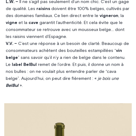
L.W. –
Il ne s’agit pas seulement d’un nom chic. C’est un gage
de qualité. Les
raisins
doivent être 100% belges, cultivés par
des domaines familiaux. Ce lien direct entre le
vigneron
, la
vigne
et la
cave
garantit l’authenticité. Et cela évite que le
consommateur se retrouve avec un mousseux belge… dont
les raisins viennent d’Espagne.
V.V. –
C’est une réponse à un besoin de clarté. Beaucoup de
consommateurs achètent des bouteilles estampillées “
vin
belge
” sans savoir qu’il n’y a rien de belge dans le contenu.
Le
label BelBul
remet de l’ordre. Et puis, il donne un nom à
nos bulles : on ne voulait plus entendre parler de “cava
belge”. Aujourd’hui, on peut dire fièrement : «
je bois une
BelBul
».