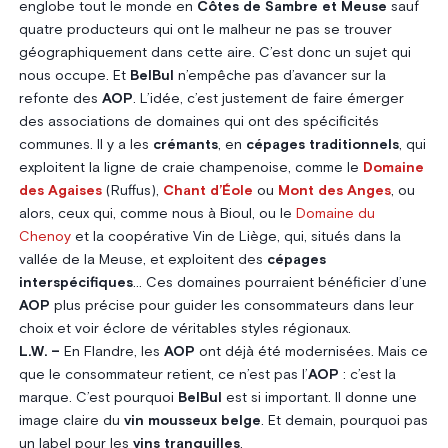
englobe tout le monde en
Côtes de Sambre et Meuse
sauf
quatre producteurs qui ont le malheur ne pas se trouver
géographiquement dans cette aire. C’est donc un sujet qui
nous occupe. Et
BelBul
n’empêche pas d’avancer sur la
refonte des
AOP
. L’idée, c’est justement de faire émerger
des associations de domaines qui ont des spécificités
communes. Il y a les
crémants
, en
cépages traditionnels
, qui
exploitent la ligne de craie champenoise, comme le
Domaine
des Agaises
(Ruffus),
Chant d’Éole
ou
Mont des Anges
, ou
alors, ceux qui, comme nous à Bioul, ou le
Domaine du
Chenoy
et la coopérative Vin de Liège, qui, situés dans la
vallée de la Meuse, et exploitent des
cépages
interspécifiques
… Ces domaines pourraient bénéficier d’une
AOP
plus précise pour guider les consommateurs dans leur
choix et voir éclore de véritables styles régionaux.
L.W. –
En Flandre, les
AOP
ont déjà été modernisées. Mais ce
que le consommateur retient, ce n’est pas l’
AOP
: c’est la
marque. C’est pourquoi
BelBul
est si important. Il donne une
image claire du
vin mousseux belge
. Et demain, pourquoi pas
un label pour les
vins tranquilles
.