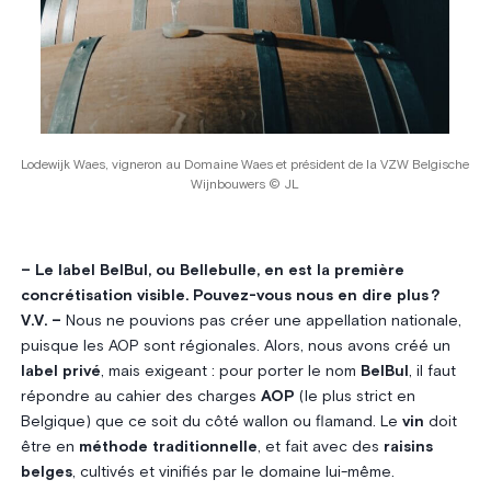
Lodewijk Waes, vigneron au Domaine Waes et président de la VZW Belgische
Wijnbouwers © JL
– Le label BelBul, ou Bellebulle, en est la première
concrétisation visible. Pouvez-vous nous en dire plus ?
V.V. –
Nous ne pouvions pas créer une appellation nationale,
puisque les AOP sont régionales. Alors, nous avons créé un
label privé
, mais exigeant : pour porter le nom
BelBul
, il faut
répondre au cahier des charges
AOP
(le plus strict en
Belgique) que ce soit du côté wallon ou flamand. Le
vin
doit
être en
méthode traditionnelle
, et fait avec des
raisins
belges
, cultivés et vinifiés par le domaine lui-même.