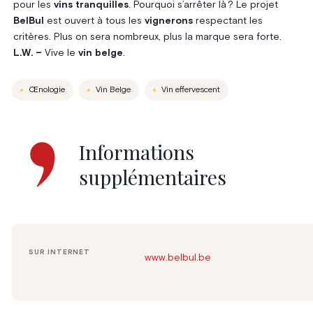
pour les
vins tranquilles
. Pourquoi s’arrêter là ? Le projet
BelBul
est ouvert à tous les
vignerons
respectant les
critères. Plus on sera nombreux, plus la marque sera forte.
L.W. –
Vive le
vin belge
.
Œnologie
Vin Belge
Vin effervescent
Informations
supplémentaires
SUR INTERNET
www.belbul.be